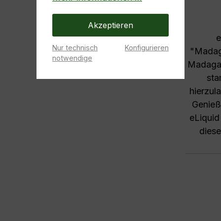
Akzeptieren
e
Nur technisch
Konfigurieren
"Madaga
notwendige
Madagas
sta
hierzul
Genieße
eLiquid
diese