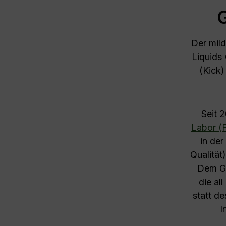
Der mil
Liquids
(Kick)
Seit 
Labor (F
in de
Qualität
Dem Ge
die al
statt d
I