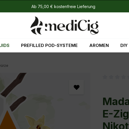
Ab 75,00 € kostenfreie Lieferung
UIDS
PREFILLED POD-SYSTEME
AROMEN
DIY
würze
Durchschni
Madag
E-Zig
Nikot