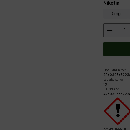
aus
Nikotin
0 mg
Produkt
Produktnummer:
426030565223
Lagerbestand:
13
GTIN/EAN:
426030565223
ACHTUNG. Enth