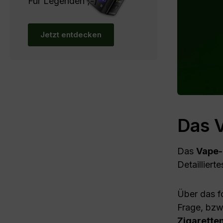
Für Legenden ;-)
Jetzt entdecken
Das V
Das
Vape-
Detaillier
Über das f
Frage, bzw.
Zigarette