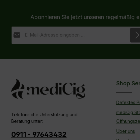
Abonnieren Sie jetzt unseren regelmäßig 
E-Mail-Adresse*
Datenschutz
Die mit einem Stern (*) markierten Felder sind
Ich habe die
Datenschutzbestimmungen
zur Kennt
Pflichtfelder.
genommen und die
AGB
gelesen und bin mit ihnen
einverstanden.
Shop Se
Defektes P
mediCig St
Telefonische Unterstützung und
Beratung unter:
Öffnungsze
Über uns
0911 - 97643432