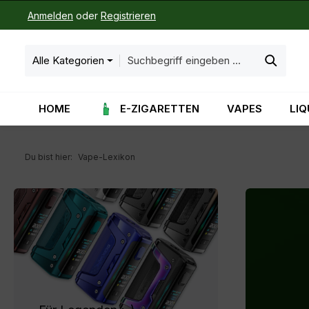
Anmelden
oder
Registrieren
m Hauptinhalt springen
Zur Suche springen
Zur Hauptnavigation springen
Alle Kategorien
HOME
E-ZIGARETTEN
VAPES
LIQ
Du bist hier:
Vape-Lexikon
Für Legenden ;-)Jetzt entdecken