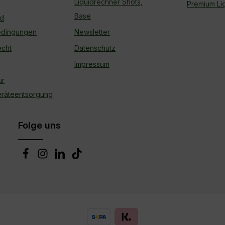
Liquidrechner Shots,
Premium Liq
Base
nd
edingungen
Newsletter
echt
Datenschutz
Impressum
ur
geräteentsorgung
Folge uns