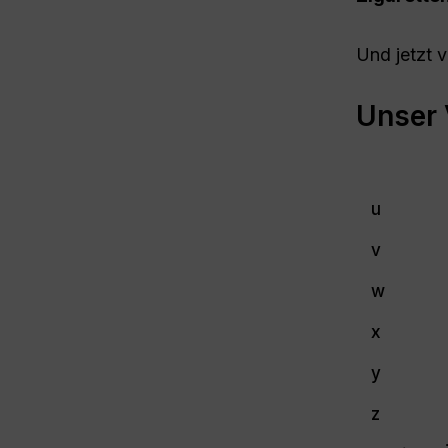
Und jetzt 
Unser 
u
v
w
x
y
z