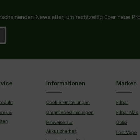
erscheinenden Newsletter, um rechtzeitig über neue Pr
nis
rvice
Informationen
Marken
rodukt
Cookie Einstellungen
Elfbar
ores &
Garantiebestimmungen
Elfbar Max
iten
Hinweise zur
Golisi
Akkusicherheit
Lost Vape