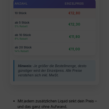
ANZAHL
EINZELPREIS
GESAMT
10 Stück
€12,80
ab 5 Stück
€12,30
5% Rabatt
ab 10 Stück
€11,80
8% Rabatt
ab 20 Stück
€11,00
14% Rabatt
Hinweis:
Je größer die Bestellmenge, desto
günstiger wird der Einzelpreis. Alle Preise
verstehen sich inkl. MwSt.
Mit jedem zusätzlichen Liquid sinkt dein Preis –
und das ganz ohne Aufwand.