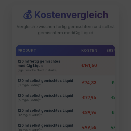
💰 Kostenvergleich
Vergleich zwischen fertig gemischtem und selbst
gemischtem mediCig Liquid
PRODUKT
KOSTEN
ERSPARNIS €
120 ml fertig gemischtes
€141,60
-
mediCig Liquid
(egal welche Nikotinstärke)
120 ml selbst gemischtes Liquid
€74,33
€67,27
(3 mg/Nikotin)*
120 ml selbst gemischtes Liquid
€77,94
€63,66
(6 mg/Nikotin)*
120 ml selbst gemischtes Liquid
€89,96
€51,64
(12 mg/Nikotin)*
120 ml selbst gemischtes Liquid
€99,58
€42,02
(18 mg/Nikotin)*