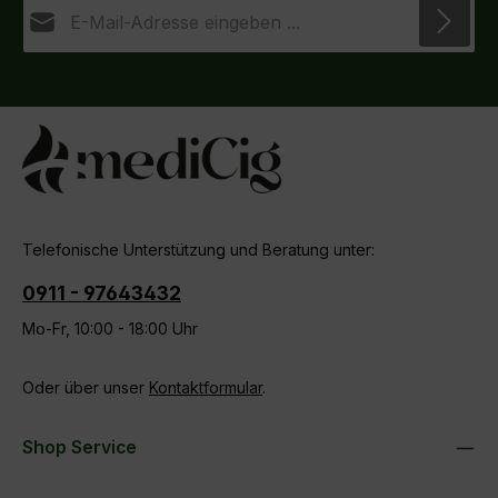
E-Mail-Adresse*
Datenschutz
Die mit einem Stern (*) markierten Felder sind
Ich habe die
Datenschutzbestimmungen
zur
Pflichtfelder.
Kenntnis genommen und die
AGB
gelesen und bin
mit ihnen einverstanden.
Telefonische Unterstützung und Beratung unter:
0911 - 97643432
Mo-Fr, 10:00 - 18:00 Uhr
Oder über unser
Kontaktformular
.
Shop Service