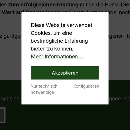
gien
zum erfolgreichen Umstieg
mit an die Hand. Die
e
Wert auf Genuss legen
und ihrem Körper dabei noch
Diese Website verwendet
Cookies, um eine
nzigartigen mC Liquids und Aromen aus hauseigener He
bestmögliche Erfahrung
bieten zu können.
Mehr Informationen ...
Akzeptieren
Nur technisch
Konfigurieren
notwendige
erscheinenden Newsletter, um rechtzeitig über neue Pr