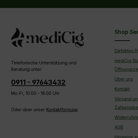
Die mit einem Stern (*) markierten Felder sind
Ich habe die
Datenschutzbestimmungen
zur Kennt
Pflichtfelder.
genommen und die
AGB
gelesen und bin mit ihnen
einverstanden.
Shop Se
Defektes P
mediCig St
Telefonische Unterstützung und
Beratung unter:
Öffnungsze
Über uns
0911 - 97643432
Kontakt
Mo-Fr, 10:00 - 18:00 Uhr
Versand u
Zahlungsb
Oder über unser
Kontaktformular
.
Widerrufsr
AGB
Hinweise z