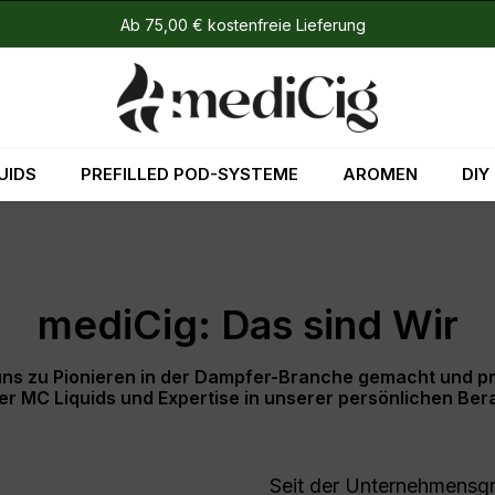
Ab 75,00 € kostenfreie Lieferung
UIDS
PREFILLED POD-SYSTEME
AROMEN
DIY
mediCig: Das sind Wir
 zu Pionieren in der Dampfer-Branche gemacht und prof
er MC Liquids und Expertise in unserer persönlichen Ber
Seit der Unternehmensgr