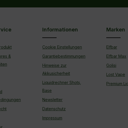
nis
rvice
Informationen
Marken
rodukt
Cookie Einstellungen
Elfbar
ores &
Garantiebestimmungen
Elfbar Max
iten
Hinweise zur
Golisi
Akkusicherheit
Lost Vape
Liquidrechner Shots,
Premium Liq
Base
nd
edingungen
Newsletter
echt
Datenschutz
Impressum
ur