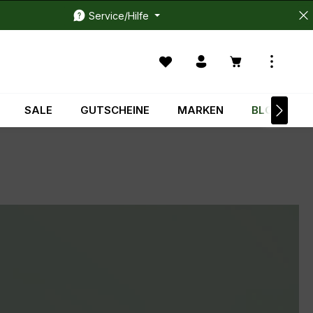
Service/Hilfe
Du hast 0 Produkte auf dem M
Warenkorb enth
SALE
GUTSCHEINE
MARKEN
BLOG