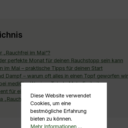
ichnis
r „Rauchfrei im Mai“?
er perfekte Monat für deinen Rauchstopp sein kann
 im Mai – praktische Tipps für deinen Start
d Dampf – warum oft alles in einen Topf geworfen wi
bei mediCig: Weniger Tabak. Mehr Freiheit.
ent für einen neuen Anfang
Diese Website verwendet
 „Rauchfrei im Mai"
Cookies, um eine
bestmögliche Erfahrung
bieten zu können.
Mehr Informationen ...