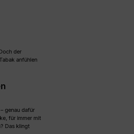
 Doch der
 Tabak anfühlen
en
 – genau dafür
e, für immer mit
? Das klingt