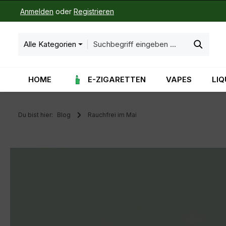
Anmelden
oder
Registrieren
m Hauptinhalt springen
Zur Suche springen
Zur Hauptnavigation springen
Alle Kategorien
HOME
E-ZIGARETTEN
VAPES
LIQ
Du bist hier:
Blog
Rauchfrei im Mai