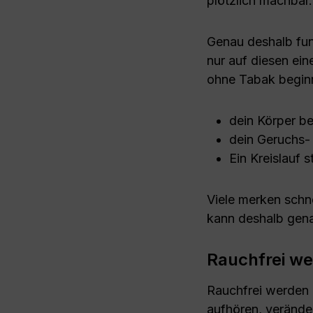
plötzlich machbar.
Genau deshalb funk
nur auf diesen ei
ohne Tabak beginnt
dein Körper b
dein Geruchs-
Ein Kreislauf st
Viele merken schnel
kann deshalb genau
Rauchfrei we
Rauchfrei werden
aufhören, veränder