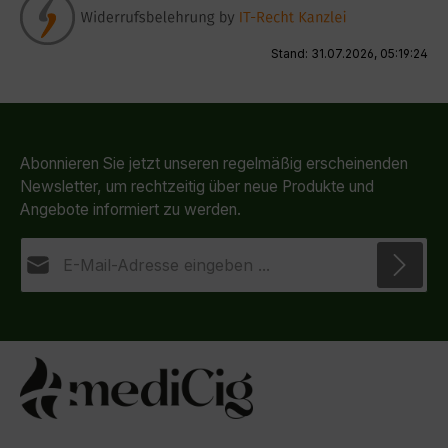
Stand: 31.07.2026, 05:19:24
Abonnieren Sie jetzt unseren regelmäßig erscheinenden
Newsletter, um rechtzeitig über neue Produkte und
Angebote informiert zu werden.
E-Mail-Adresse*
Datenschutz
Die mit einem Stern (*) markierten Felder sind
Ich habe die
Datenschutzbestimmungen
zur
Pflichtfelder.
Kenntnis genommen und die
AGB
gelesen und bin
mit ihnen einverstanden.