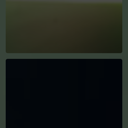
Unser Highlight des Monats: KIWI SPARK 2 PRO Jetzt entde