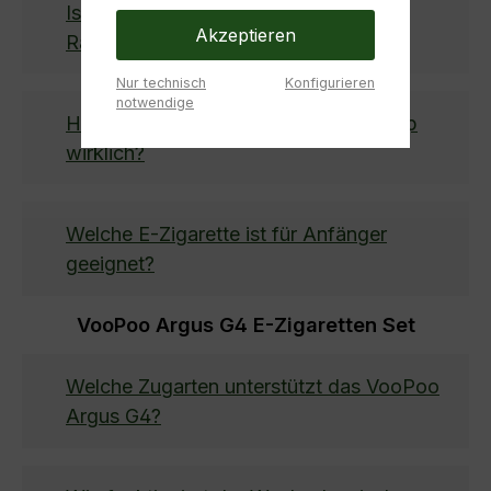
Ist Dampfen weniger schädlich als
Akzeptieren
Rauchen?
Nur technisch
Konfigurieren
notwendige
Hilft eine E-Zigarette beim Rauchstopp
wirklich?
Welche E-Zigarette ist für Anfänger
geeignet?
VooPoo Argus G4 E-Zigaretten Set
Welche Zugarten unterstützt das VooPoo
Argus G4?