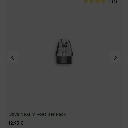
(1)
Durchschnittliche Bew
Oxva NeXlim Pods 3er Pack
Regulärer Preis:
12,95 €