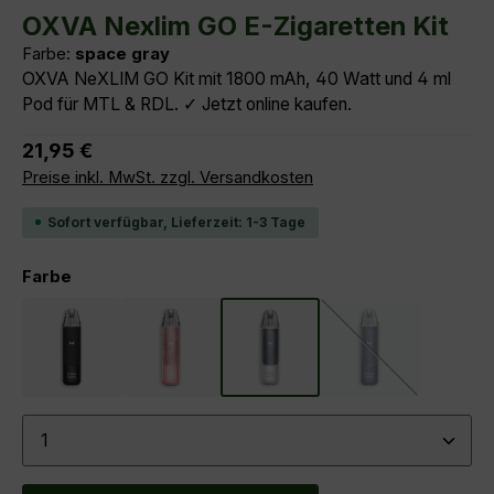
Durchschnittliche Bewertung von 4 von 5 Sternen
OXVA Nexlim GO E-Zigaretten Kit
Farbe:
space gray
OXVA NeXLIM GO Kit mit 1800 mAh, 40 Watt und 4 ml
Pod für MTL & RDL. ✓ Jetzt online kaufen.
Regulärer Preis:
21,95 €
Preise inkl. MwSt. zzgl. Versandkosten
Sofort verfügbar, Lieferzeit: 1-3 Tage
auswählen
Farbe
black warrior
rose pink
space gray
starry blue
(Diese Option ist z
Produkt Anzahl: Gib den gewünschten Wert ein ode