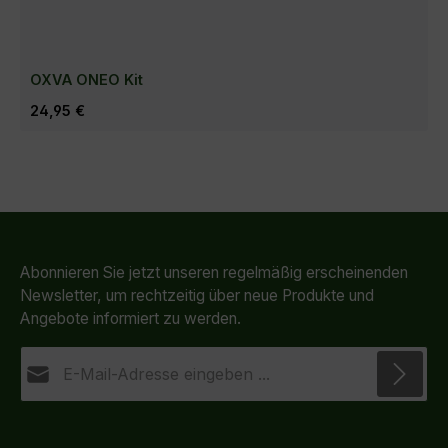
OXVA ONEO Kit
Regulärer Preis:
24,95 €
Abonnieren Sie jetzt unseren regelmäßig erscheinenden
Newsletter, um rechtzeitig über neue Produkte und
Angebote informiert zu werden.
E-Mail-Adresse*
Datenschutz
Die mit einem Stern (*) markierten Felder sind