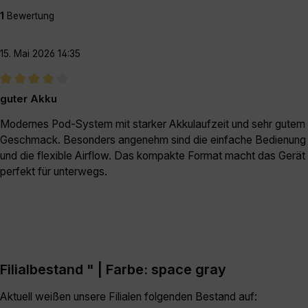
1
Bewertung
15. Mai 2026 14:35
Bewertung mit 4 von 5 Sternen
guter Akku
Modernes Pod-System mit starker Akkulaufzeit und sehr gutem
Geschmack. Besonders angenehm sind die einfache Bedienung
und die flexible Airflow. Das kompakte Format macht das Gerät
perfekt für unterwegs.
Filialbestand " | Farbe: space gray
Aktuell weißen unsere Filialen folgenden Bestand auf: