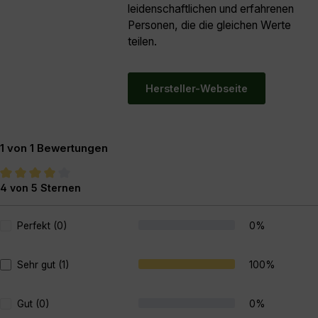
leidenschaftlichen und erfahrenen
Personen, die die gleichen Werte
teilen.
Hersteller-Webseite
1 von 1 Bewertungen
4 von 5 Sternen
Durchschnittliche Bewertung von 4 von 5 Sternen
Perfekt (0)
0%
Sehr gut (1)
100%
Gut (0)
0%