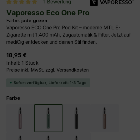
1 Bewertung
Durchschnittliche Bewertung von 5 von 5 Sternen
Vaporesso Eco One Pro
Farbe:
jade green
Vaporesso ECO One Pro Pod Kit – moderne MTL E-
Zigarette mit 1.400 mAh, Zugautomatik & Filter. Jetzt auf
mediCig entdecken und deinen Stil finden.
Regulärer Preis:
18,95 €
Inhalt:
1 Stück
Preise inkl. MwSt. zzgl. Versandkosten
Sofort verfügbar, Lieferzeit: 1-3 Tage
auswählen
Farbe
frost pink
jade green
midnight black
mocha brown