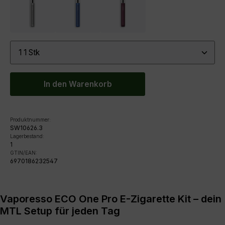
platinum silver
saphire blue
wine red
Produkt Anzahl: Gib den gewünschten Wert ein ode
In den Warenkorb
Produktnummer:
SW10626.3
Lagerbestand:
1
GTIN/EAN:
6970186232547
Vaporesso ECO One Pro E-Zigarette Kit – dein
MTL Setup für jeden Tag