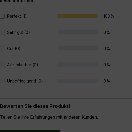
5 von 5 Sternen
Durchschnittliche Bewertung von 5 von 5 Sternen
Perfekt (1)
100%
Sehr gut (0)
0%
Gut (0)
0%
Akzeptierbar (0)
0%
Unbefriedigend (0)
0%
Bewerten Sie dieses Produkt!
Teilen Sie Ihre Erfahrungen mit anderen Kunden.