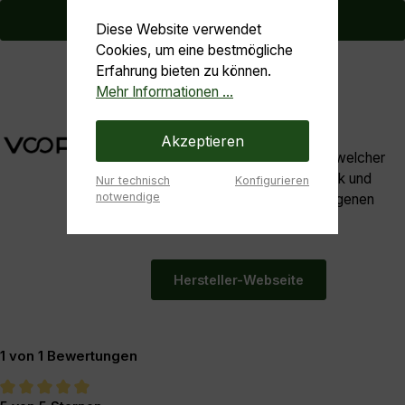
Jetzt bestellen
Diese Website verwendet
Cookies, um eine bestmögliche
Erfahrung bieten zu können.
Mehr Informationen ...
Voopoo
Akzeptieren
Voopoo - ein Trendhersteller welcher
durch seine innovative Technik und
Nur technisch
Konfigurieren
notwendige
moderner Optik seine ganz eigenen
Wege geht.
Hersteller-Webseite
1 von 1 Bewertungen