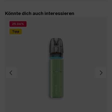
Produktgalerie überspringen
Könnte dich auch interessieren
25.06
%
Tipp