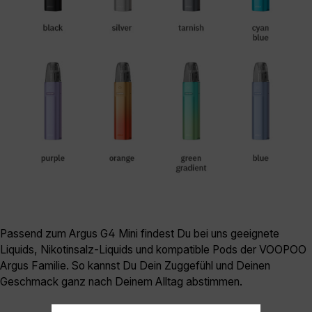
Passend zum Argus G4 Mini findest Du bei uns geeignete
Liquids, Nikotinsalz-Liquids und kompatible Pods der VOOPOO
Argus Familie. So kannst Du Dein Zuggefühl und Deinen
Geschmack ganz nach Deinem Alltag abstimmen.