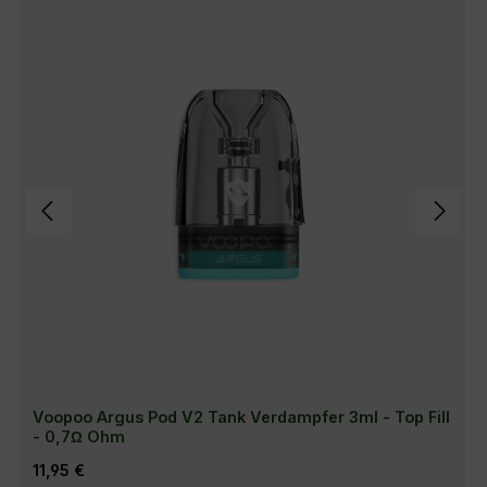
Voopoo Argus Pod V2 Tank Verdampfer 3ml - Top Fill
- 0,7Ω Ohm
Regulärer Preis:
11,95 €