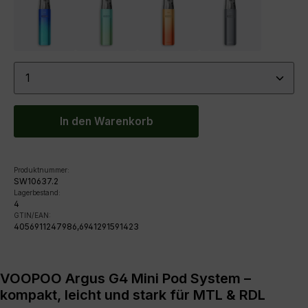
cyan blue
green-gradient
orange
tarnish
Produkt Anzahl: Gib den gewünschten Wert ein ode
In den Warenkorb
Produktnummer:
SW10637.2
Lagerbestand:
4
GTIN/EAN:
4056911247986,6941291591423
VOOPOO Argus G4 Mini Pod System –
kompakt, leicht und stark für MTL & RDL