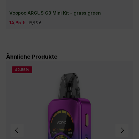
Voopoo ARGUS G3 Mini Kit - grass green
Verkaufspreis:
14,95 €
Regulärer Preis:
19,95 €
Produktgalerie überspringen
Ähnliche Produkte
42.55
%