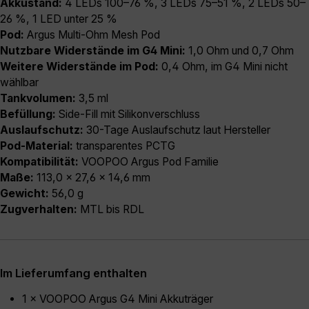
Akkustand:
4 LEDs 100–76 %, 3 LEDs 75–51 %, 2 LEDs 50–
26 %, 1 LED unter 25 %
Pod:
Argus Multi-Ohm Mesh Pod
Nutzbare Widerstände im G4 Mini:
1,0 Ohm und 0,7 Ohm
Weitere Widerstände im Pod:
0,4 Ohm, im G4 Mini nicht
wählbar
Tankvolumen:
3,5 ml
Befüllung:
Side-Fill mit Silikonverschluss
Auslaufschutz:
30-Tage Auslaufschutz laut Hersteller
Pod-Material:
transparentes PCTG
Kompatibilität:
VOOPOO Argus Pod Familie
Maße:
113,0 × 27,6 × 14,6 mm
Gewicht:
56,0 g
Zugverhalten:
MTL bis RDL
Im Lieferumfang enthalten
1 × VOOPOO Argus G4 Mini Akkuträger