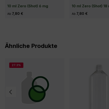
10 ml Zero (Shot) 6 mg
10 ml Zero (Shot) 18
Regulärer Preis:
7,80 €
Regulärer Preis:
7,80 €
Ab
Ab
Produktgalerie überspringen
Ähnliche Produkte
27.3
%