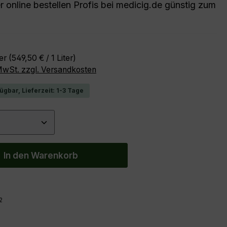
 online bestellen Profis bei medicig.de günstig zum
reis:
ter
(549,50 € / 1 Liter)
 MwSt. zzgl. Versandkosten
ügbar, Lieferzeit: 1-3 Tage
 Anzahl: Gib den gewünschten Wert ein 
In den Warenkorb
2