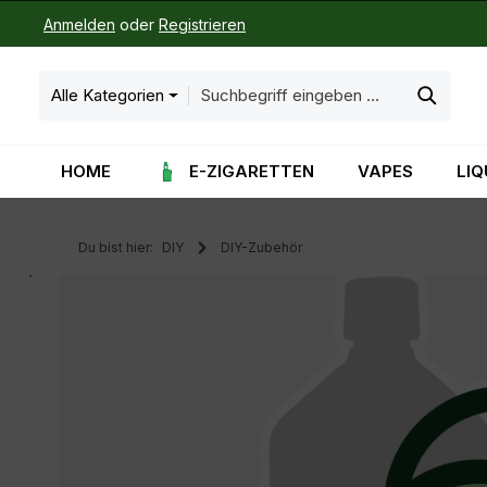
Anmelden
oder
Registrieren
m Hauptinhalt springen
Zur Suche springen
Zur Hauptnavigation springen
Alle Kategorien
HOME
E-ZIGARETTEN
VAPES
LIQ
Du bist hier:
DIY
DIY-Zubehör
Bildergalerie überspringen