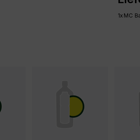
1x
MC Bas