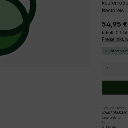
kaufen oder
Bestpreis.
Regulärer P
54,95 €
Inhalt:
0.1 Li
Preise inkl.
Sofort verf
Produkt
Produktnummer:
426030565320
Lagerbestand:
13
GTIN/EAN: