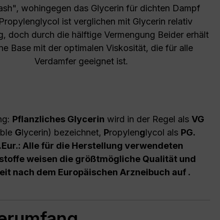
ash", wohingegen das Glycerin für dichten Dampf
Propylenglycol ist verglichen mit Glycerin relativ
g, doch durch die hälftige Vermengung Beider erhält
e Base mit der optimalen Viskosität, die für alle
Verdamfer geeignet ist.
ng:
Pflanzliches Glycerin
wird in der Regel als
VG
able
G
lycerin) bezeichnet,
P
ropylen
g
lycol als
PG.
Eur.: Alle für die Herstellung verwendeten
sstoffe weisen die größtmögliche Qualität und
eit nach dem Europäischen Arzneibuch auf .
ferumfang