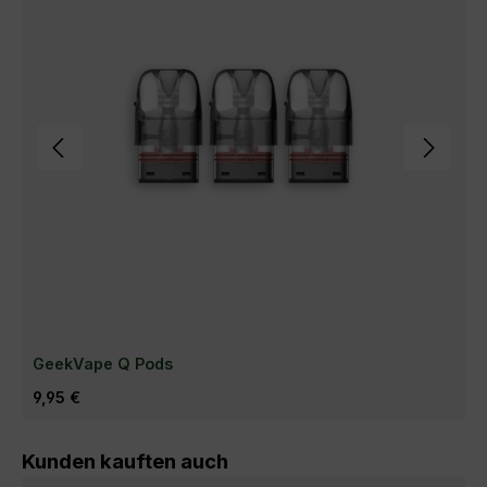
GeekVape Q Pods
Regulärer Preis:
9,95 €
Produktgalerie überspringen
Kunden kauften auch