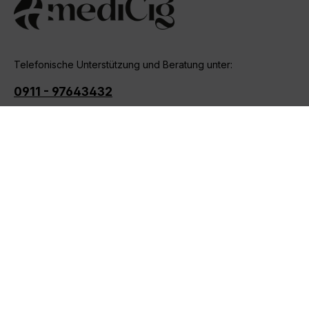
Kenntnis genommen und die
AGB
gelesen und bin
mit ihnen einverstanden.
Telefonische Unterstützung und Beratung unter:
0911 - 97643432
Mo-Fr, 10:00 - 18:00 Uhr
Oder über unser
Kontaktformular
.
Shop Service
Informationen
Marken
Gut zu wissen