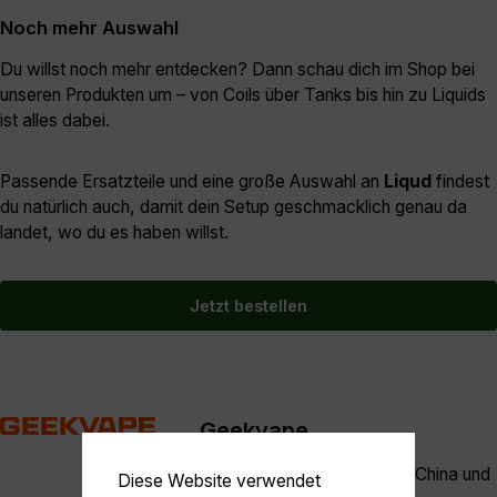
Noch mehr Auswahl
Du willst noch mehr entdecken? Dann schau dich im Shop bei
unseren Produkten um – von Coils über Tanks bis hin zu Liquids
ist alles dabei.
Passende Ersatzteile und eine große Auswahl an
Liqud
findest
du natürlich auch, damit dein Setup geschmacklich genau da
landet, wo du es haben willst.
Jetzt bestellen
Geekvape
Geekvape mit Firmensitz in China und
Diese Website verwendet