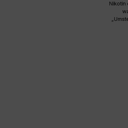
Nikotin 
wa
„Umste