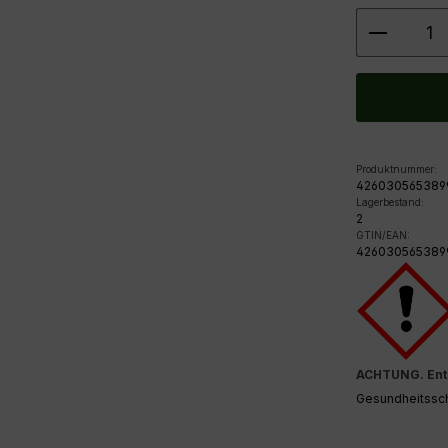
Produkt
Produktnummer:
426030565389
Lagerbestand:
2
GTIN/EAN:
426030565389
ACHTUNG. Enthä
Gesundheitsscha