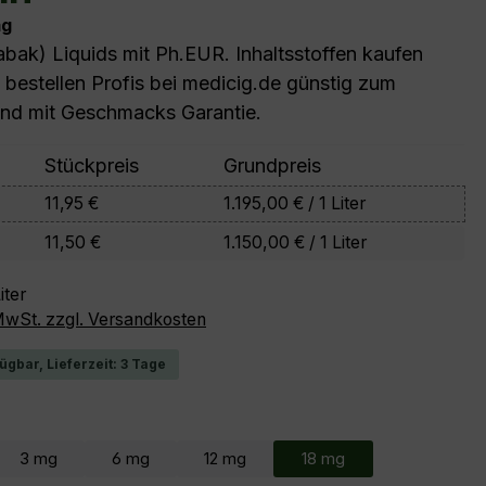
mg
bak) Liquids mit Ph.EUR. Inhaltsstoffen kaufen
 bestellen Profis bei medicig.de günstig zum
und mit Geschmacks Garantie.
Stückpreis
Grundpreis
11,95 €
1.195,00 € / 1 Liter
11,50 €
1.150,00 € / 1 Liter
iter
 MwSt. zzgl. Versandkosten
ügbar, Lieferzeit: 3 Tage
wählen
3 mg
6 mg
12 mg
18 mg