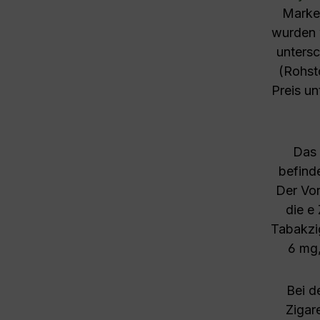
Marken
wurden 
untersc
(Rohst
Preis u
Das 
befind
Der Vor
die e 
Tabakzig
6 mg,
Bei d
Zigar