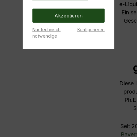
e-Liqu
Ein se
Akzeptieren
Gesc
Nur technisch
Konfigurieren
notwendige
Diese 
produ
Ph.E
S
Seit 2
Bayer