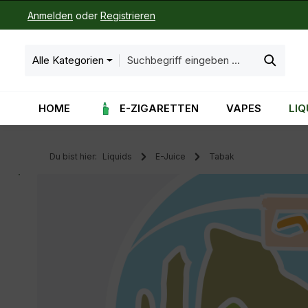
Anmelden
oder
Registrieren
m Hauptinhalt springen
Zur Suche springen
Zur Hauptnavigation springen
Alle Kategorien
HOME
E-ZIGARETTEN
VAPES
LIQ
Du bist hier:
Liquids
E-Juice
Tabak
Bildergalerie überspringen