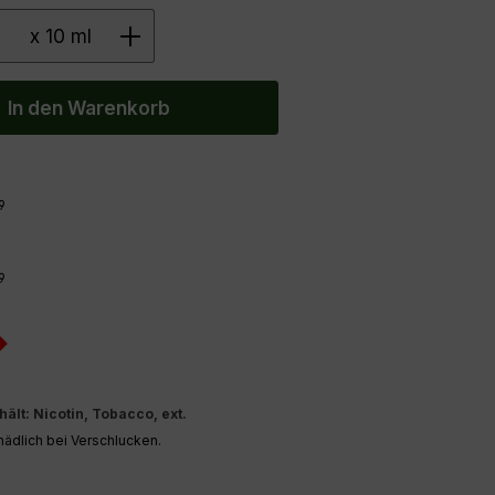
 Anzahl: Gib den gewünschten Wert ein 
x 10 ml
In den Warenkorb
9
9
lt: Nicotin, Tobacco, ext.
̈dlich bei Verschlucken.