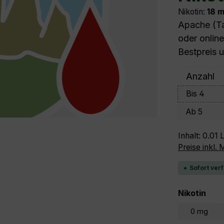
Nikotin:
18 
Apache (Ta
oder online
Bestpreis 
Anzahl
Bis
4
Ab
5
Inhalt:
0.01 L
Preise inkl.
Sofort verf
aus
Nikotin
0 mg