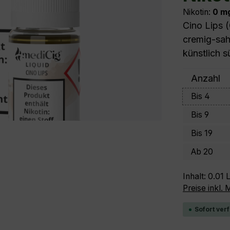
Nikotin:
0 m
Cino Lips 
cremig-sah
künstlich s
Anzahl
Bis
4
Bis
9
Bis
19
Ab
20
Inhalt:
0.01 L
Preise inkl.
Sofort verf