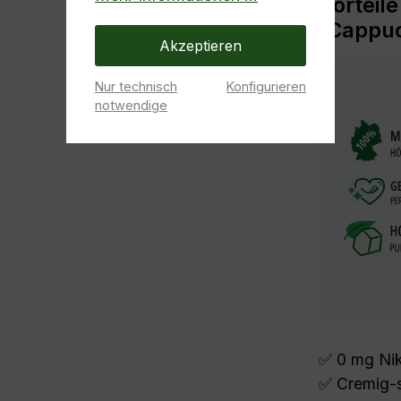
Vorteile
(Cappuc
Akzeptieren
Nur technisch
Konfigurieren
notwendige
✅ 0 mg Niko
✅ Cremig-