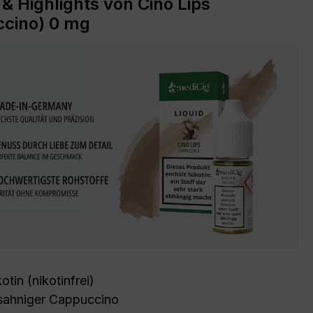
 & Highlights von Cino Lips
cino) 0 mg
tin (nikotinfrei)
sahniger Cappuccino