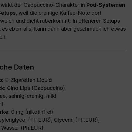
wirkt der Cappuccino-Charakter in
Pod-Systemen
etups
, weil die cremige Kaffee-Note dort
weich und dicht rüberkommt. In offeneren Setups
rt es ebenfalls, kann dann aber geschmacklich etwas
en.
che Daten
p:
E-Zigaretten Liquid
k:
Cino Lips (Cappuccino)
ee, sahnig-cremig, mild
ml
rke:
0 mg (nikotinfrei)
ylenglycol (Ph.EUR), Glycerin (Ph.EUR),
s Wasser (Ph.EUR)