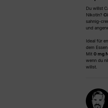
Du willst 
Nikotin?
Ci
sahnig-cre
und angene
Ideal für 
dem Essen 
Mit
0 mg N
wenn du nik
willst.