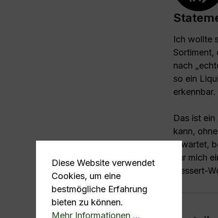
Statem
Ich wollte
Sortiment,
nach „ech
so ein Liqu
erkennbar.
Das ist ei
kann, ohne 
erwartet, 
Für mich e
Diese Website verwendet
Dessert-Wo
Cookies, um eine
bestmögliche Erfahrung
bieten zu können.
Mehr Informationen ...