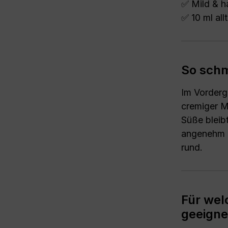
✅ Mild & h
✅ 10 ml all
So schm
Im Vorderg
cremiger M
Süße bleib
angenehm „
rund.
Für wel
geeigne