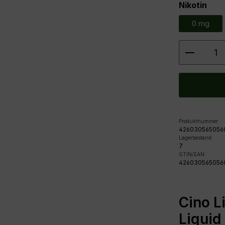
aus
Nikotin
0 mg
Produkt
Produktnummer:
426030565056
Lagerbestand:
7
GTIN/EAN:
426030565056
Cino L
Liquid