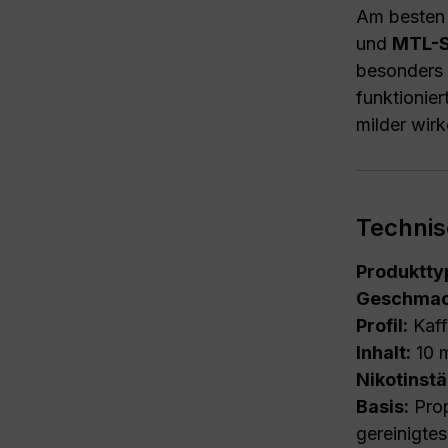
Am besten 
und
MTL-S
besonders 
funktionie
milder wirk
Technis
Produktty
Geschmac
Profil:
Kaff
Inhalt:
10 
Nikotinstä
Basis:
Prop
gereinigte