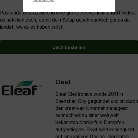
Passende Ersatzteile und eine große Auswahl an
Liqud
findest
du natürlich auch, damit dein Setup geschmacklich genau da
landet, wo du es haben willst.
Jetzt bestellen
Eleaf
Eleaf Electronics wurde 2011 in
Shenzhen City gegründet und ist durch
den kreativen Unternehmensgeist
sehr schnell zu einer weltweit
bekannten Marke fürs Dampfen
aufgestiegen. Eleaf wird konsequent
auf innovatives Design, elegantes