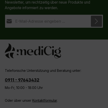
Newsletter, um rechtzeitig über neue Produkte und
Angebote informiert zu werden.
E-Mail-Adresse*
Datenschutz
Die mit einem Stern (*) markierten Felder sind
Ich habe die
Datenschutzbestimmungen
zur
Pflichtfelder.
Kenntnis genommen und die
AGB
gelesen und bin
mit ihnen einverstanden.
Telefonische Unterstützung und Beratung unter:
0911 - 97643432
Mo-Fr, 10:00 - 18:00 Uhr
Oder über unser
Kontaktformular
.