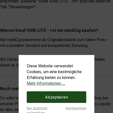
empfohlen. Bewerte "Eleaf IORE LITE - rot" jetzt hier unten im
Tab "Bewertungen".
Warum Eleaf IORE LITE - rot bei mediCig kaufen?
Bei mediCig bekommst du Originalprodukte zum fairen Preis –
mit schnellem Versand und kompetenter Beratung.
Wir führen eine große Auswahl an Zubehör und Ersatzteilen,
damit du dein Setup optimal ausstatten kannst.
Diese Website verwendet
Cookies, um eine bestmögliche
Erfahrung bieten zu können.
Mehr Informationen ...
Noch mehr Auswahl
Akzeptieren
Du willst noch mehr entdecken? Dann schau dich im Shop bei
unseren Produkten um – von Coils über Tanks bis hin zu Liquids
Nur technisch
Konfigurieren
ist alles dabei.
notwendige