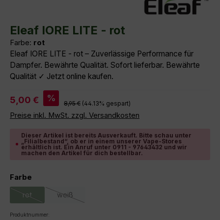
Durchschnittliche Bewertung von 0 von 5 Sternen
Eleaf IORE LITE - rot
Farbe:
rot
Eleaf IORE LITE - rot – Zuverlässige Performance für
Dampfer. Bewährte Qualität. Sofort lieferbar. Bewährte
Qualität ✓ Jetzt online kaufen.
Verkaufspreis:
%
5,00 €
Regulärer Preis:
8,95 €
(44.13% gespart)
Preise inkl. MwSt. zzgl. Versandkosten
Dieser Artikel ist bereits Ausverkauft. Bitte schau unter
„Filialbestand“, ob er in einem unserer Vape-Stores
erhältlich ist. Ein Anruf unter 0911 - 97643432 und wir
machen den Artikel für dich bestellbar.
auswählen
Farbe
rot
weiß
(Diese Option ist zurzeit nicht verfügbar.)
(Diese Option ist zurzeit nicht verfügbar.)
Produktnummer: