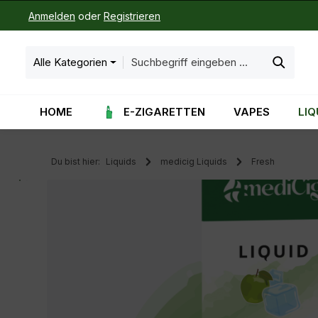
Anmelden
oder
Registrieren
m Hauptinhalt springen
Zur Suche springen
Zur Hauptnavigation springen
Alle Kategorien
HOME
E-ZIGARETTEN
VAPES
LIQ
Du bist hier:
Liquids
medicig Liquids
Fresh
Bildergalerie überspringen