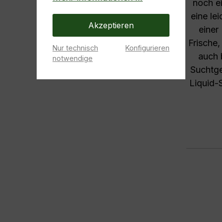
noch ei
eine le
Akzeptieren
einer
Frische,
Nur technisch
Konfigurieren
auch 
notwendige
Suchtge
Liquid-