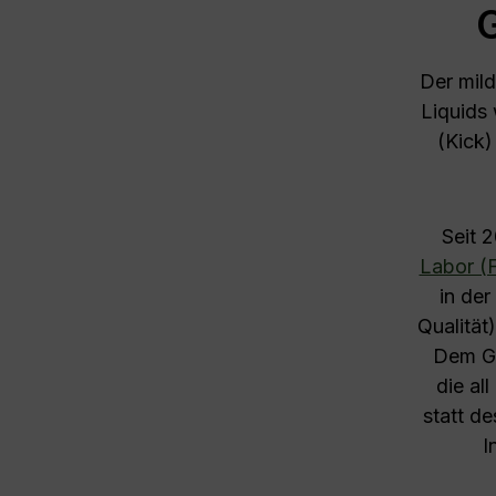
Der mil
Liquids
(Kick)
Seit 
Labor (F
in de
Qualität
Dem Ge
die al
statt d
I