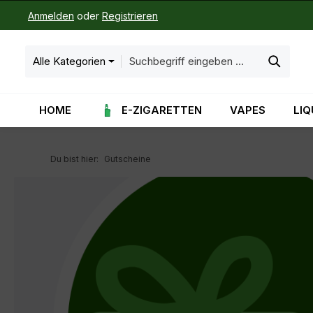
Anmelden
oder
Registrieren
m Hauptinhalt springen
Zur Suche springen
Zur Hauptnavigation springen
Alle Kategorien
HOME
E-ZIGARETTEN
VAPES
LIQ
Du bist hier:
Gutscheine
Bildergalerie überspringen