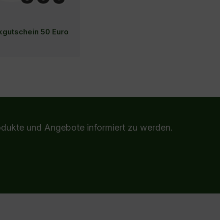
gutschein 50 Euro
eis:
n den Warenkorb
odukte und Angebote informiert zu werden.