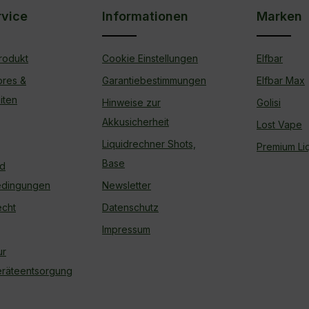
rvice
Informationen
Marken
rodukt
Cookie Einstellungen
Elfbar
ores &
Garantiebestimmungen
Elfbar Max
iten
Hinweise zur
Golisi
Akkusicherheit
Lost Vape
Liquidrechner Shots,
Premium Liq
Base
nd
edingungen
Newsletter
echt
Datenschutz
Impressum
ur
geräteentsorgung