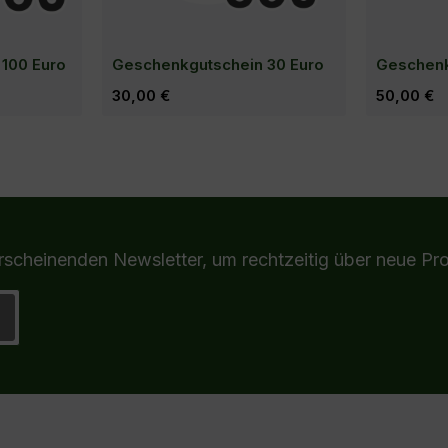
100 Euro
Geschenkgutschein 30 Euro
Geschenk
Regulärer Preis:
30,00 €
Regulärer Pr
50,00 €
nkorb
In den Warenkorb
I
erscheinenden Newsletter, um rechtzeitig über neue Pr
nis