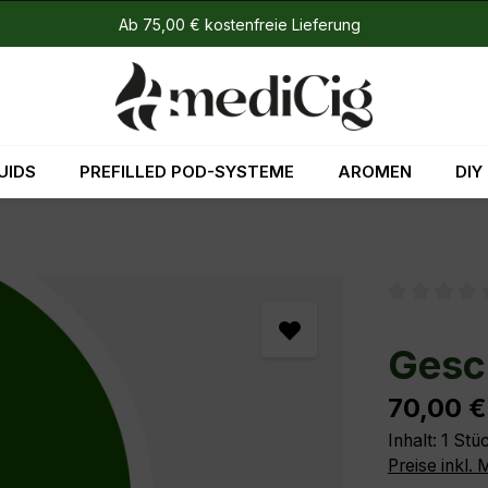
Ab 75,00 € kostenfreie Lieferung
UIDS
PREFILLED POD-SYSTEME
AROMEN
DIY
Durchschni
Gesc
Regulärer P
70,00 €
Inhalt:
1 Stü
Preise inkl.