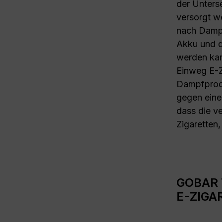
der Unters
versorgt we
nach Dampf
Akku und de
werden kan
Einweg E-Z
Dampfprodu
gegen eine
dass die v
Zigaretten,
GOBAR 
E-ZIGA