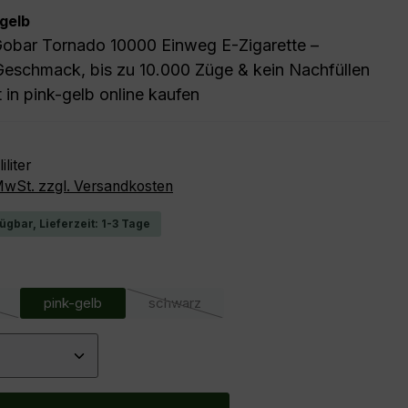
-gelb
obar Tornado 10000 Einweg E-Zigarette –
 Geschmack, bis zu 10.000 Züge & kein Nachfüllen
t in pink-gelb online kaufen
reis:
iliter
 MwSt. zzgl. Versandkosten
ügbar, Lieferzeit: 1-3 Tage
ählen
pink-gelb
schwarz
 Option ist zurzeit nicht verfügbar.)
(Diese Option ist zurzeit nicht verfügbar.
 Anzahl: Gib den gewünschten Wert ein 