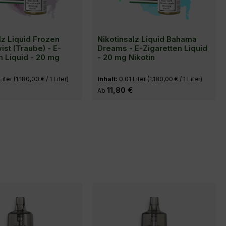
lz Liquid Frozen
Nikotinsalz Liquid Bahama
ist (Traube) - E-
Dreams - E-Zigaretten Liquid
n Liquid - 20 mg
- 20 mg Nikotin
Liter
(1.180,00 € / 1 Liter)
Inhalt:
0.01 Liter
(1.180,00 € / 1 Liter)
eis:
Regulärer Preis:
11,80 €
Ab