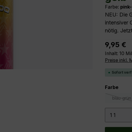
Farbe:
pink
NEU: Die G
intensiver
nötig. Jetz
Regulärer P
9,95 €
Inhalt:
10 Mill
Preise inkl.
Sofort verf
ausw
Farbe
blau-grün
(Diese
Produkt