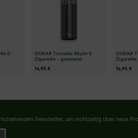
in E-
GOBAR Tornado Skylin E-
GOBAR To
Zigarette - gunmetal
Zigarette 
Regulärer Preis:
14,95 €
Regulärer Pr
14,95 €
nkorb
erscheinenden Newsletter, um rechtzeitig über neue Pr