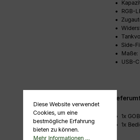
Kapazi
RGB-L
Zugaut
Widers
Tankvo
Side-Fi
Maße:
USB-C 
Lieferum
Diese Website verwendet
Cookies, um eine
1x GOB
bestmögliche Erfahrung
1x Bed
bieten zu können.
Mehr Informationen ...