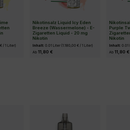
rime
Nikotinsalz Liquid Icy Eden
Nikotinsa
etten
Breeze (Wassermelone) - E-
Purple Tw
in
Zigaretten Liquid - 20 mg
Zigarette
Nikotin
Nikotin
€ / 1 Liter)
Inhalt:
0.01 Liter
(1.180,00 € / 1 Liter)
Inhalt:
0.01 
Regulärer Preis:
11,80 €
Regulärer Pr
11,80 €
Ab
Ab