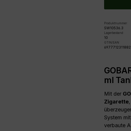
Produktnummer:
SW10536.3
Lagerbestand:
10
GTIN/EAN:
6977712311882
GOBAR 
ml Ta
Mit der
GO
Zigarette
überzeugen
System mit
verbaute A