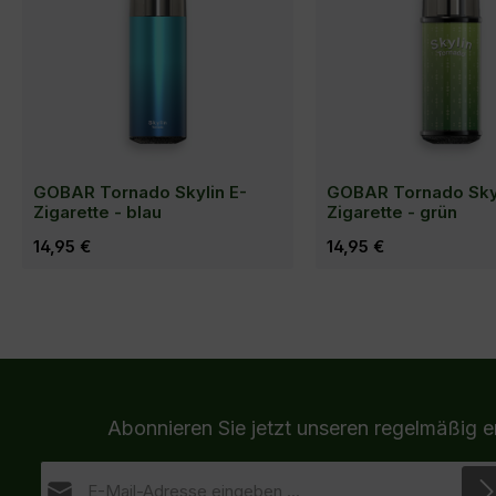
GOBAR Tornado Skylin E-
GOBAR Tornado Skyl
Zigarette - blau
Zigarette - grün
Regulärer Preis:
14,95 €
Regulärer Preis:
14,95 €
In den Ware
Abonnieren Sie jetzt unseren regelmäßig 
E-Mail-Adresse*