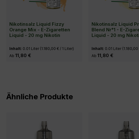
Nikotinsalz Liquid Fizzy
Nikotinsalz Liquid P
Orange Mix - E-Zigaretten
Blend Nr°1 - E-Zigar
Liquid - 20 mg Nikotin
Liquid - 20 mg Nikot
Inhalt:
0.01 Liter
(1.180,00 € / 1 Liter)
Inhalt:
0.01 Liter
(1.180,00 
Regulärer Preis:
11,80 €
Regulärer Preis:
11,80 €
Ab
Ab
Produktgalerie überspringen
Ähnliche Produkte