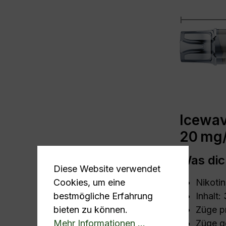
Icewav
20 mg
Was dic
Diese Website verwendet
Cookies, um eine
Nikotin
bestmögliche Erfahrung
Inhalt:
bieten zu können.
Züge p
Mehr Informationen ...
Züge g