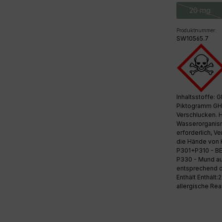
20 mg
(Diese 
Produktnummer:
SW10565.7
Inhaltsstoffe: 
Piktogramm GHS
Verschlucken. H
Wasserorganismen
erforderlich, V
die Hände von K
P301+P310 - B
P330 - Mund aus
entsprechend d
Enthält Enthält
allergische Rea