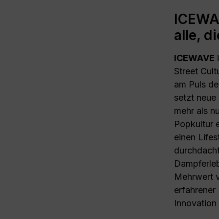
ICEWAV
alle, 
ICEWAVE
i
Street Cult
am Puls de
setzt neue
mehr als n
Popkultur 
einen Lifes
durchdacht
Dampferleb
Mehrwert v
erfahrener 
Innovation