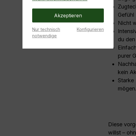
Zugtec
Gefühl
Akzeptieren
Nicht w
Nur technisch
Konfigurieren
Intens
notwendige
du den
Einfach
purer 
Nachha
kein Ak
Starke 
mögen
Diese vorg
willst – oh