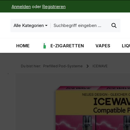
Anmelden
oder
Registrieren
m Hauptinhalt springen
Zur Suche springen
Zur Hauptnavigation springen
Alle Kategorien
HOME
E-ZIGARETTEN
VAPES
LIQ
Du bist hier:
Prefilled Pod-Systeme
ICEWAVE
Bildergalerie überspringen