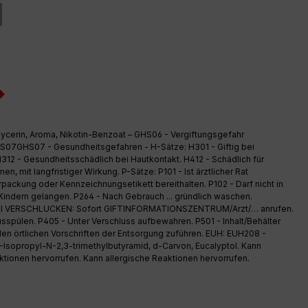
Option ist zurzeit nicht verfügbar.)
Glycerin, Aroma, Nikotin-Benzoat – GHS06 - Vergiftungsgefahr
07GHS07 - Gesundheitsgefahren - H-Sätze: H301 - Giftig bei
312 - Gesundheitsschädlich bei Hautkontakt. H412 - Schädlich für
, mit langfristiger Wirkung. P-Sätze: P101 - Ist ärztlicher Rat
erpackung oder Kennzeichnungsetikett bereithalten. P102 - Darf nicht in
indern gelangen. P264 - Nach Gebrauch ... gründlich waschen.
EI VERSCHLUCKEN: Sofort GIFTINFORMATIONSZENTRUM/Arzt/… anrufen.
spülen. P405 - Unter Verschluss aufbewahren. P501 - Inhalt/Behälter
en örtlichen Vorschriften der Entsorgung zuführen. EUH: EUH208 -
:2-Isopropyl-N-2,3-trimethylbutyramid, d-Carvon, Eucalyptol. Kann
ktionen hervorrufen. Kann allergische Reaktionen hervorrufen.