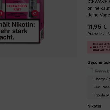
ICEWAVE E1
online kau
deine Vape
Regulärer P
11,95 €
Preise inkl.
Dieser Arti
in einem u
und wir ma
Geschmack
Banana I
(Dies
Cherry Co
Kiwi Pass
Tripple M
aus
Nikotin