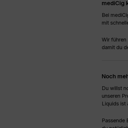
mediCig 
Bei mediCi
mit schnel
Wir führen
damit du d
Noch meh
Du willst 
unseren Pr
Liquids ist 
Passende E