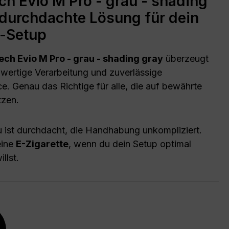
ch Evio M Pro - grau - shading
 durchdachte Lösung für dein
-Setup
ech Evio M Pro - grau - shading gray
überzeugt
wertige Verarbeitung und zuverlässige
e. Genau das Richtige für alle, die auf bewährte
tzen.
 ist durchdacht, die Handhabung unkompliziert.
eine
E-Zigarette
, wenn du dein Setup optimal
llst.