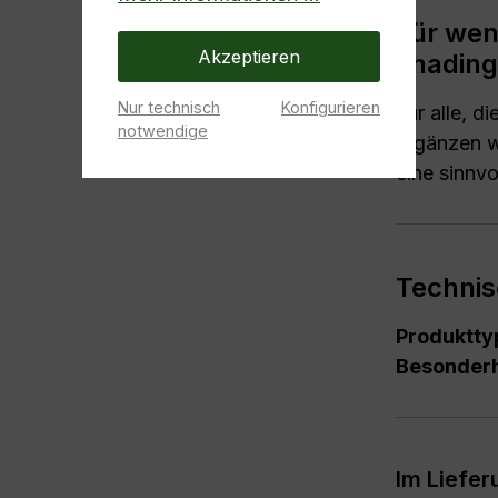
Für wen
Akzeptieren
shading
Nur technisch
Konfigurieren
Für alle, d
notwendige
ergänzen w
eine sinnvol
Technis
Produktty
Besonderh
Im Liefe