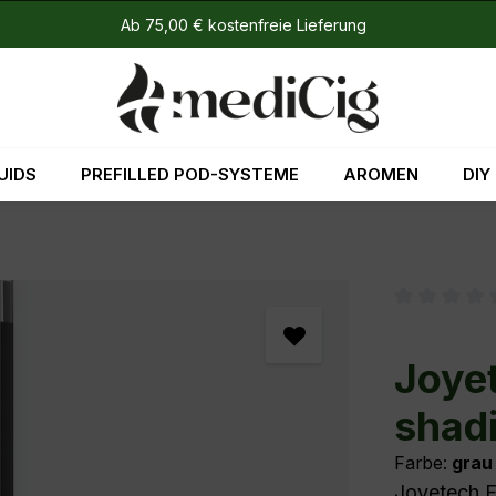
Ab 75,00 € kostenfreie Lieferung
UIDS
PREFILLED POD-SYSTEME
AROMEN
DIY
Durchschni
Joyet
shad
Farbe:
gra
Joyetech E