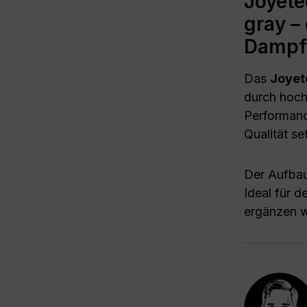
Joyete
gray –
Dampf
Das
Joyet
durch hoch
Performanc
Qualität se
Der Aufbau
Ideal für d
ergänzen wi