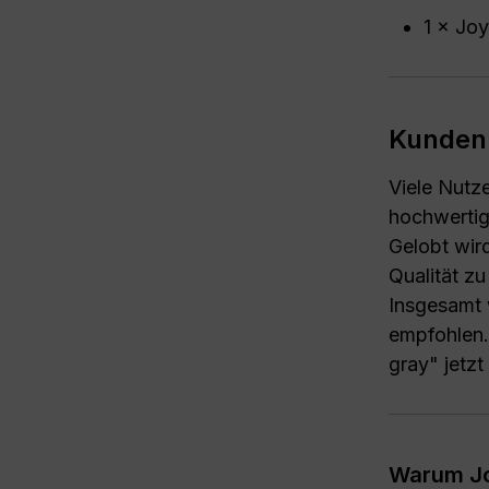
1 × Joy
Kunden
Viele Nutz
hochwertig
Gelobt wird
Qualität z
Insgesamt 
empfohlen.
gray" jetz
Warum Joy