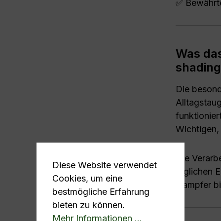
✅ Bewährt
Was das
shading
Die besonde
Alltagstau
funktionie
Wichtigen,
Die Verarbe
Diese Website verwendet
täglichen E
Cookies, um eine
Dampfer bi
bestmögliche Erfahrung
bieten zu können.
Mehr Informationen ...