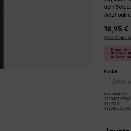
dein Setup
Jetzt onlin
Regulärer P
18,95 €
Preise inkl.
Dieser Arti
in einem u
und wir ma
ausw
Farbe
carbon-s
(D
Produktnummer:
426030565743
GTIN/EAN:
426030565743