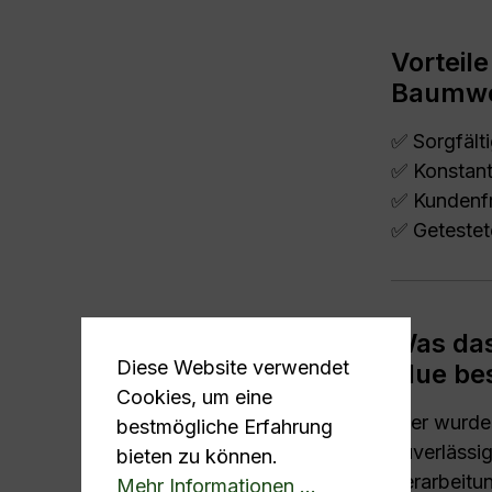
Vorteil
Baumwol
✅ Sorgfält
✅ Konstant
✅ Kundenfr
✅ Getestet
Was das
Diese Website verwendet
blue be
Cookies, um eine
Hier wurde 
bestmögliche Erfahrung
zuverlässi
bieten zu können.
Verarbeitu
Mehr Informationen ...