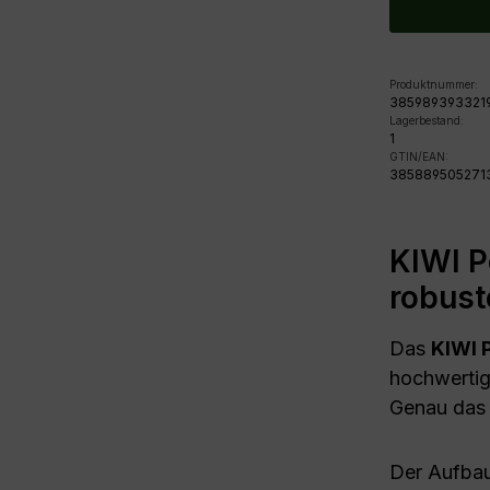
Produktnummer:
385989393321
Lagerbestand:
1
GTIN/EAN:
385889505271
KIWI P
robust
Das
KIWI 
hochwertig
Genau das R
Der Aufbau