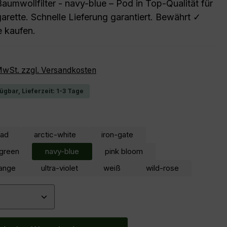
aumwollfilter - navy-blue – Pod in Top-Qualität für
arette. Schnelle Lieferung garantiert. Bewährt ✓
e kaufen.
reis:
 MwSt. zzgl. Versandkosten
ügbar, Lieferzeit: 1-3 Tage
ählen
ead
arctic-white
iron-gate
-green
navy-blue
pink bloom
range
ultra-violet
weiß
wild-rose
 Anzahl: Gib den gewünschten Wert ein 