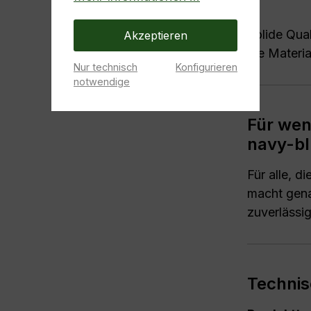
Solide Qual
Akzeptieren
die Materi
Nur technisch
Konfigurieren
notwendige
Für wen
navy-bl
Für alle, d
macht gena
zuverlässig
Technis