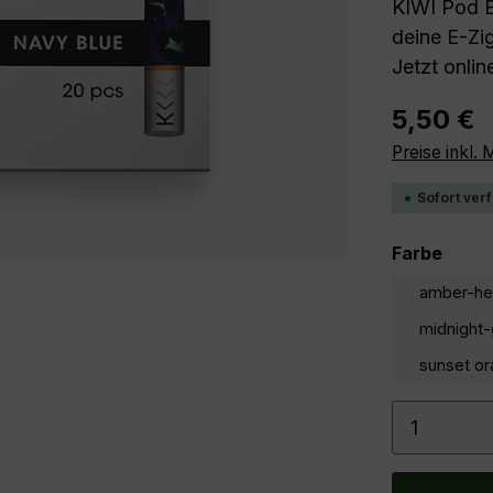
KIWI Pod B
deine E-Zig
Jetzt onlin
Regulärer P
5,50 €
Preise inkl.
Sofort verf
ausw
Farbe
amber-h
midnight
sunset o
Produkt