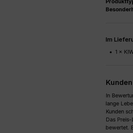
Produktty
Besonderh
Im Liefe
1 × KIW
Kunden
In Bewertu
lange Lebe
Kunden sch
Das Preis-L
bewertet. 