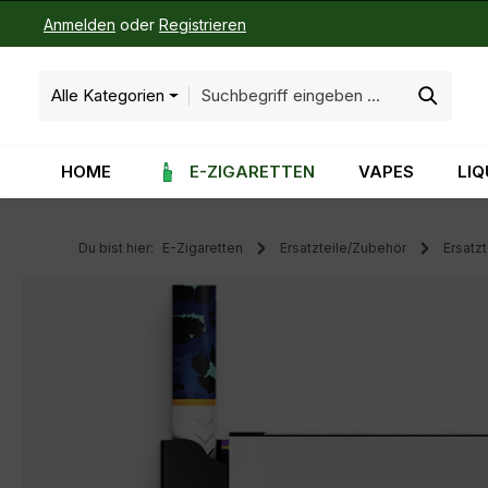
Anmelden
oder
Registrieren
m Hauptinhalt springen
Zur Suche springen
Zur Hauptnavigation springen
Alle Kategorien
HOME
E-ZIGARETTEN
VAPES
LIQ
Du bist hier:
E-Zigaretten
Ersatzteile/Zubehör
Ersatzt
Bildergalerie überspringen