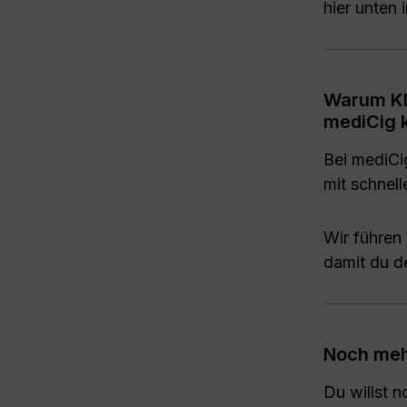
hier unten
Warum KIW
mediCig 
Bei mediCi
mit schnel
Wir führen
damit du d
Noch meh
Du willst 