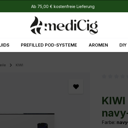
Ab 75,00 € kostenfreie Lieferung
UIDS
PREFILLED POD-SYSTEME
AROMEN
DIY
eile
KIWI
Durchschni
KIWI 
navy
Farbe:
navy