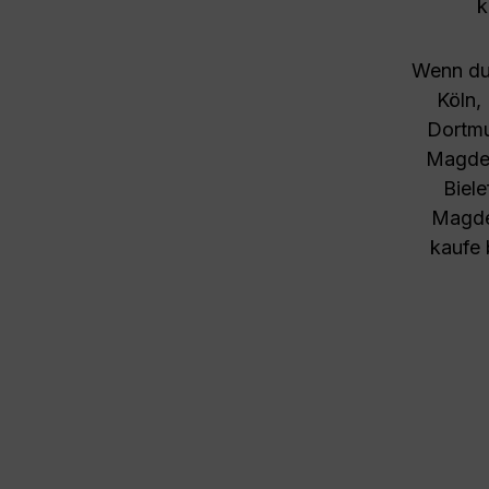
k
Wenn du 
Köln,
Dortmu
Magdeb
Biel
Magde
kaufe 