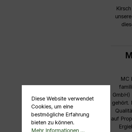
Kirsc
unsere
dies
M
MC L
famil
GmbH) h
Diese Website verwendet
gehört.
Cookies, um eine
Qualit
bestmögliche Erfahrung
auf Prop
bieten zu können.
Ergie
Mehr Informationen ...