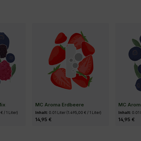
ix
MC Aroma Erdbeere
MC Arom
€ / 1 Liter)
Inhalt:
0.01 Liter
(1.495,00 € / 1 Liter)
Inhalt:
0.01 
Regulärer Preis:
14,95 €
Regulärer Pr
14,95 €
nkorb
In den Warenkorb
I