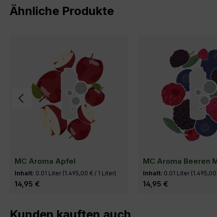
Produktgalerie überspringen
Ähnliche Produkte
MC Aroma Apfel
MC Aroma Beeren M
Inhalt:
0.01 Liter
(1.495,00 € / 1 Liter)
Inhalt:
0.01 Liter
(1.495,00 
Regulärer Preis:
14,95 €
Regulärer Preis:
14,95 €
Produktgalerie überspringen
Kunden kauften auch
In den Warenkorb
In den Ware