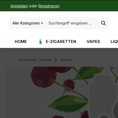
Anmelden
oder
Registrieren
m Hauptinhalt springen
Zur Suche springen
Zur Hauptnavigation springen
Alle Kategorien
HOME
E-ZIGARETTEN
VAPES
LIQ
Du bist hier:
Aromen
Früchte
Bildergalerie überspringen