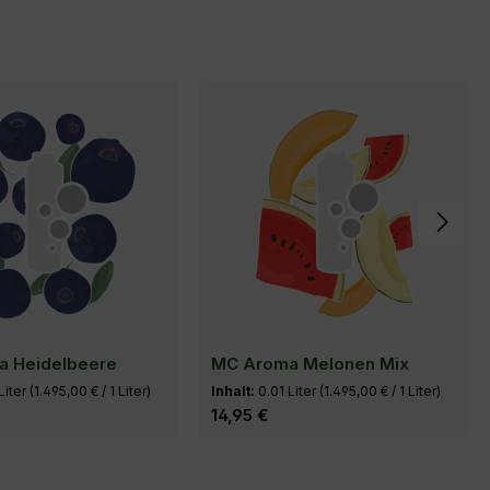
a Heidelbeere
MC Aroma Melonen Mix
Liter
(1.495,00 € / 1 Liter)
Inhalt:
0.01 Liter
(1.495,00 € / 1 Liter)
eis:
Regulärer Preis:
14,95 €
n den Warenkorb
In den Warenkorb