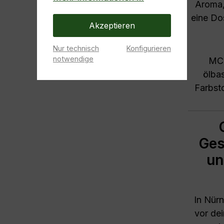
Aroma,
eine Do
Akzeptieren
Nur technisch
Konfigurieren
notwendige
MC 
ölbas
Farbsto
Ges
un
In Nürn
vor dei