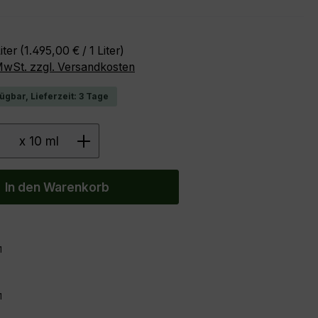
reis:
iter
(1.495,00 € / 1 Liter)
 MwSt. zzgl. Versandkosten
ügbar, Lieferzeit: 3 Tage
 Anzahl: Gib den gewünschten Wert ein 
x 10 ml
In den Warenkorb
1
1