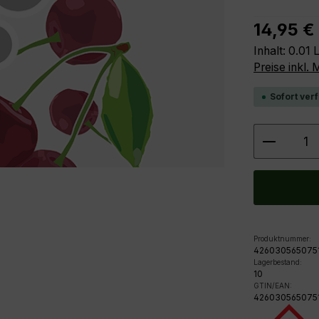
Regulärer P
14,95 €
Inhalt:
0.01 L
Preise inkl.
Sofort verf
Produkt
Produktnummer:
426030565075
Lagerbestand:
10
GTIN/EAN:
426030565075