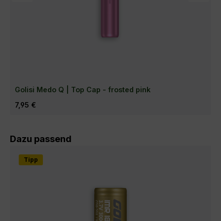
Golisi Medo Q | Top Cap - frosted pink
Regulärer Preis:
7,95 €
Produktgalerie überspringen
Dazu passend
Tipp