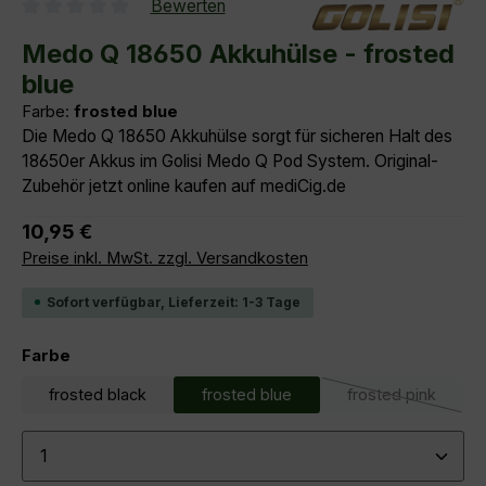
Bewerten
Durchschnittliche Bewertung von 0 von 5 Sternen
Medo Q 18650 Akkuhülse - frosted
blue
Farbe:
frosted blue
Die Medo Q 18650 Akkuhülse sorgt für sicheren Halt des
18650er Akkus im Golisi Medo Q Pod System. Original-
Zubehör jetzt online kaufen auf mediCig.de
Regulärer Preis:
10,95 €
Preise inkl. MwSt. zzgl. Versandkosten
Sofort verfügbar, Lieferzeit: 1-3 Tage
auswählen
Farbe
frosted black
frosted blue
frosted pink
(Diese Option i
Produkt Anzahl: Gib den gewünschten Wert ein ode