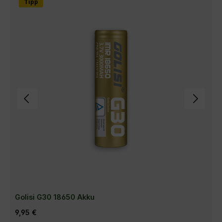
Tipp
Golisi G30 18650 Akku
Regulärer Preis:
9,95 €