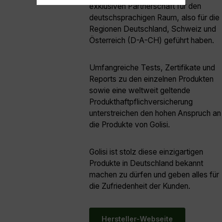
exklusiven Partnerschaft für den
deutschsprachigen Raum, also für die
Regionen Deutschland, Schweiz und
Österreich (D-A-CH) geführt haben.
Umfangreiche Tests, Zertifikate und
Reports zu den einzelnen Produkten
sowie eine weltweit geltende
Produkthaftpflichversicherung
unterstreichen den hohen Anspruch an
die Produkte von Golisi.
Golisi ist stolz diese einzigartigen
Produkte in Deutschland bekannt
machen zu dürfen und geben alles für
die Zufriedenheit der Kunden.
Hersteller-Webseite