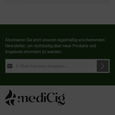
Abonnieren Sie jetzt unseren regelmäßig erscheinenden
Newsletter, um rechtzeitig über neue Produkte und
Angebote informiert zu werden.
E-Mail-Adresse*
Datenschutz
Die mit einem Stern (*) markierten Felder sind
Ich habe die
Datenschutzbestimmungen
zur
Pflichtfelder.
Kenntnis genommen und die
AGB
gelesen und bin
mit ihnen einverstanden.