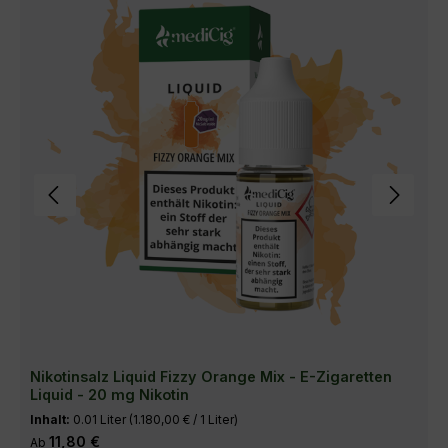
Nikotinsalz Liquid Fizzy Orange Mix - E-Zigaretten
Liquid - 20 mg Nikotin
Inhalt:
0.01 Liter
(1.180,00 € / 1 Liter)
Regulärer Preis:
11,80 €
Ab