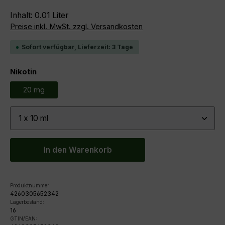
Inhalt:
0.01 Liter
Preise inkl. MwSt. zzgl. Versandkosten
Sofort verfügbar, Lieferzeit: 3 Tage
auswählen
Nikotin
20 mg
Produkt Anzahl: Gib den gewünschten Wert ein ode
In den Warenkorb
Produktnummer:
4260305652342
Lagerbestand:
16
GTIN/EAN: