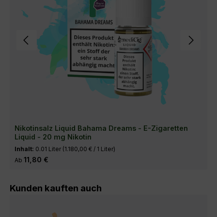
Nikotinsalz Liquid Bahama Dreams - E-Zigaretten
Liquid - 20 mg Nikotin
Inhalt:
0.01 Liter
(1.180,00 € / 1 Liter)
Regulärer Preis:
11,80 €
Ab
Produktgalerie überspringen
Kunden kauften auch