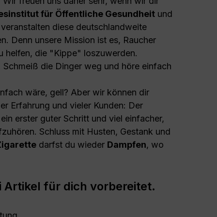
 Wir freuen uns daher sehr, wenn wir dir
sinstitut für Öffentliche Gesundheit
und
veranstalten diese deutschlandweite
zen. Denn unsere Mission ist es, Raucher
zu helfen, die "Kippe" loszuwerden.
in! Schmeiß die Dinger weg und höre einfach
nfach wäre, gell? Aber wir können dir
er Erfahrung und vieler Kunden: Der
in erster guter Schritt und viel einfacher,
aufzuhören. Schluss mit Husten, Gestank und
Zigarette
darfst du wieder
Dampfen
, wo
 Artikel für dich vorbereitet.
itung