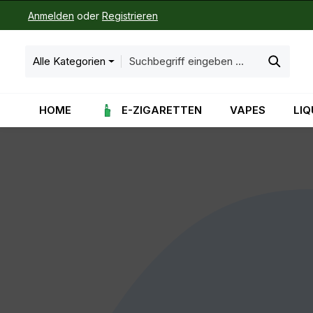
Anmelden
oder
Registrieren
m Hauptinhalt springen
Zur Suche springen
Zur Hauptnavigation springen
Alle Kategorien
HOME
E-ZIGARETTEN
VAPES
LIQ