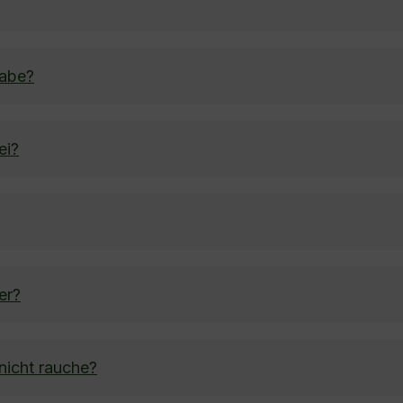
habe?
ei?
er?
nicht rauche?