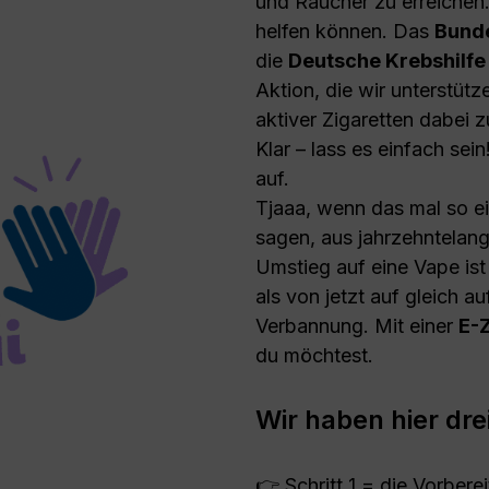
und Raucher zu erreichen.
helfen können. Das
Bunde
die
Deutsche Krebshilfe
Aktion, die wir unterstüt
aktiver Zigaretten dabei 
Klar – lass es einfach se
auf.
Tjaaa, wenn das mal so ei
sagen, aus jahrzehntelang
Umstieg auf eine Vape ist e
als von jetzt auf gleich 
Verbannung. Mit einer
E-
du möchtest.
Wir haben hier drei
👉 Schritt 1 = die Vorbere