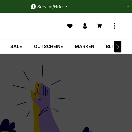
Service/Hilfe
Du hast 0 Produkte auf dem M
Warenkorb enth
SALE
GUTSCHEINE
MARKEN
BLOG