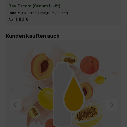
Bay Dream (Cream Likör)
Inhalt:
0.01 Liter
(1.395,00 € / 1 Liter)
Regulärer Preis:
11,80 €
Ab
Produktgalerie überspringen
Kunden kauften auch