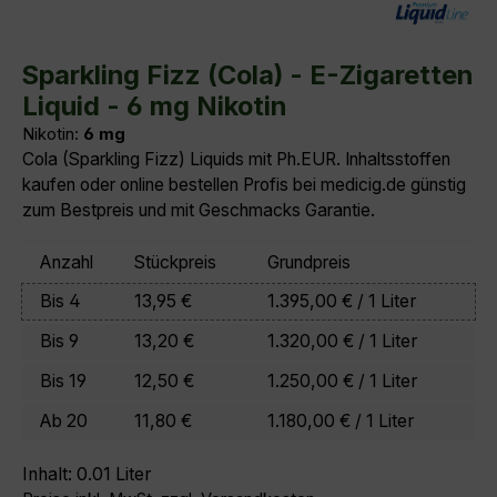
Durchschnittliche Bewertung von 0 von 5 Sternen
Sparkling Fizz (Cola) - E-Zigaretten
Liquid - 6 mg Nikotin
Nikotin:
6 mg
Cola (Sparkling Fizz) Liquids mit Ph.EUR. Inhaltsstoffen
kaufen oder online bestellen Profis bei medicig.de günstig
zum Bestpreis und mit Geschmacks Garantie.
Anzahl
Stückpreis
Grundpreis
Bis
4
13,95 €
1.395,00 € / 1 Liter
Bis
9
13,20 €
1.320,00 € / 1 Liter
Bis
19
12,50 €
1.250,00 € / 1 Liter
Ab
20
11,80 €
1.180,00 € / 1 Liter
Inhalt:
0.01 Liter