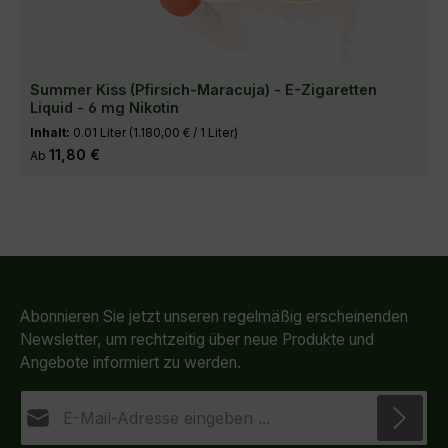
Summer Kiss (Pfirsich-Maracuja) - E-Zigaretten
Liquid - 6 mg Nikotin
Inhalt:
0.01 Liter
(1.180,00 € / 1 Liter)
Regulärer Preis:
11,80 €
Ab
Abonnieren Sie jetzt unseren regelmäßig erscheinenden
Newsletter, um rechtzeitig über neue Produkte und
Angebote informiert zu werden.
E-Mail-Adresse*