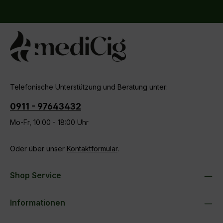
Datenschutz
Die mit einem Stern (*) markierten Felder sind
Ich habe die
Datenschutzbestimmungen
zur
Pflichtfelder.
Kenntnis genommen und die
AGB
gelesen und bin
mit ihnen einverstanden.
Telefonische Unterstützung und Beratung unter:
0911 - 97643432
Mo-Fr, 10:00 - 18:00 Uhr
Oder über unser
Kontaktformular
.
Shop Service
Informationen