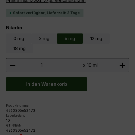
Preise inkl. MwSt. zzgl. Versandkosten
Sofort verfügbar, Lieferzeit: 3 Tage
auswählen
Nikotin
0 mg
3 mg
6 mg
12 mg
18 mg
Produkt Anzahl: Gib den gewünschten Wert ein ode
x 10 ml
In den Warenkorb
Produktnummer:
4260305652472
Lagerbestand:
10
GTIN/EAN:
4260305652472