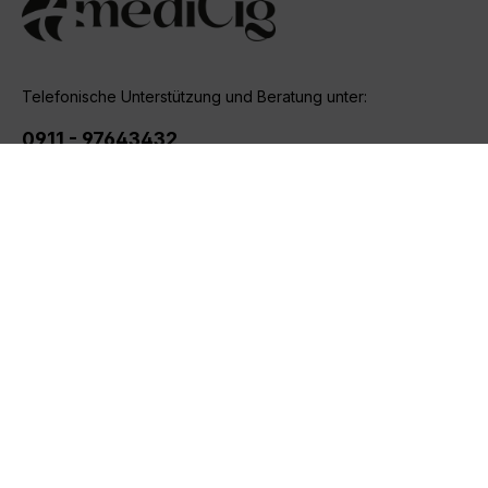
mit ihnen einverstanden.
Telefonische Unterstützung und Beratung unter:
0911 - 97643432
Mo-Fr, 10:00 - 18:00 Uhr
Oder über unser
Kontaktformular
.
Shop Service
Informationen
Marken
Gut zu wissen