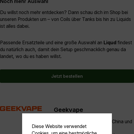
Noch mehr Auswahl
Du willst noch mehr entdecken? Dann schau dich im Shop bei
unseren Produkten um – von Coils über Tanks bis hin zu Liquids
ist alles dabei.
Passende Ersatzteile und eine große Auswahl an
Liqud
findest
du natürlich auch, damit dein Setup geschmacklich genau da
landet, wo du es haben willst.
Jetzt bestellen
Geekvape
Geekvape mit Firmensitz in China und
Diese Website verwendet
den USA ist ein führender
Cookies, um eine bestmögliche