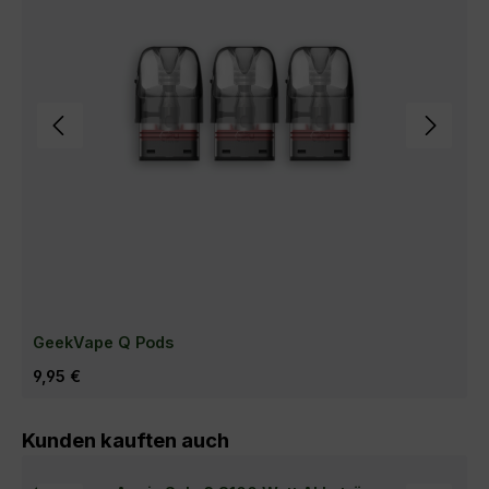
GeekVape Q Pods
Regulärer Preis:
9,95 €
Produktgalerie überspringen
Kunden kauften auch