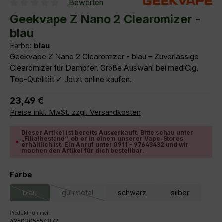
Bewerten
Durchschnittliche Bewertung von 0 von 5 Sternen
Geekvape Z Nano 2 Clearomizer -
blau
Farbe:
blau
Geekvape Z Nano 2 Clearomizer - blau – Zuverlässige
Clearomizer für Dampfer. Große Auswahl bei mediCig.
Top-Qualität ✓ Jetzt online kaufen.
Regulärer Preis:
23,49 €
Preise inkl. MwSt. zzgl. Versandkosten
Dieser Artikel ist bereits Ausverkauft. Bitte schau unter
„Filialbestand“, ob er in einem unserer Vape-Stores
erhältlich ist. Ein Anruf unter 0911 - 97643432 und wir
machen den Artikel für dich bestellbar.
auswählen
Farbe
blau
gunmetal
schwarz
silber
(Diese Option ist zurzeit nicht verfügbar.)
(Diese Option ist zurzeit nicht verfügbar.)
Produktnummer:
4260305654872