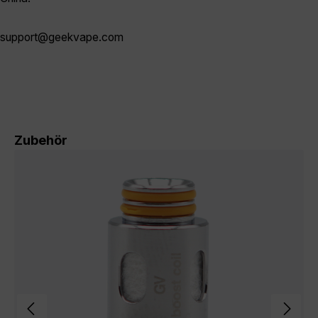
support@geekvape.com
Produktgalerie überspringen
Zubehör