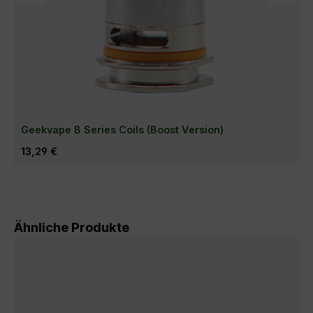
Geekvape B Series Coils (Boost Version)
Regulärer Preis:
13,29 €
Produktgalerie überspringen
Ähnliche Produkte