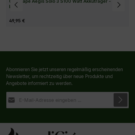
Geekvape Aegis Solo 3 S100 Watt Akkuträger - gold-
blau
Regulärer Preis:
49,95 €
Abonnieren Sie jetzt unseren regelmäßig erscheinenden
Newsletter, um rechtzeitig über neue Produkte und
Angebote informiert zu werden.
E-Mail-Adresse*
Datenschutz
Die mit einem Stern (*) markierten Felder sind
Ich habe die
Datenschutzbestimmungen
zur
Pflichtfelder.
Kenntnis genommen und die
AGB
gelesen und bin