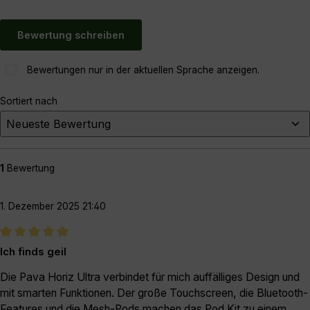
Bewertung schreiben
Bewertungen nur in der aktuellen Sprache anzeigen.
Sortiert nach
1
Bewertung
1. Dezember 2025 21:40
Bewertung mit 5 von 5 Sternen
Ich finds geil
Die Pava Horiz Ultra verbindet für mich auffälliges Design und
mit smarten Funktionen. Der große Touchscreen, die Bluetooth-
Features und die Mesh-Pods machen das Pod Kit zu einem