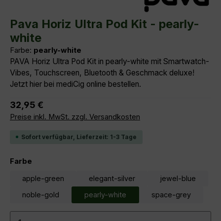
Durchschnittliche Bewertung von 5 von 5 Sternen
Pava Horiz Ultra Pod Kit - pearly-
white
Farbe:
pearly-white
PAVA Horiz Ultra Pod Kit in pearly-white mit Smartwatch-
Vibes, Touchscreen, Bluetooth & Geschmack deluxe!
Jetzt hier bei mediCig online bestellen.
Regulärer Preis:
32,95 €
Preise inkl. MwSt. zzgl. Versandkosten
Sofort verfügbar, Lieferzeit: 1-3 Tage
auswählen
Farbe
apple-green
elegant-silver
jewel-blue
noble-gold
pearly-white
space-grey
Produkt Anzahl: Gib den gewünschten Wert ein ode