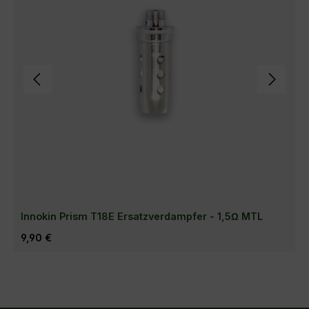
Innokin Prism T18E Ersatzverdampfer - 1,5Ω MTL
Regulärer Preis:
9,90 €