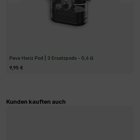
Pava Horiz Pod | 3 Ersatzpods - 0,6 Ω
Regulärer Preis:
9,95 €
Produktgalerie überspringen
Kunden kauften auch